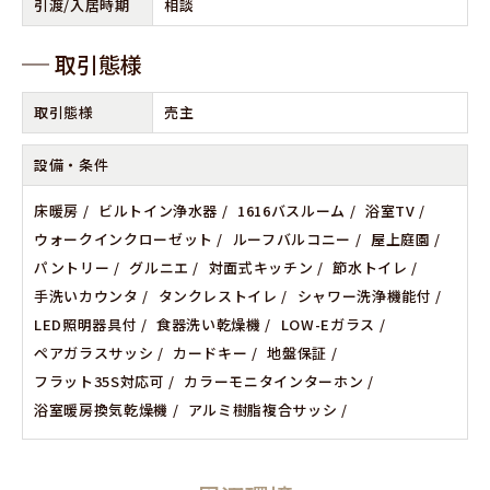
引渡/⼊居時期
相談
取引態様
取引態様
売主
設備‧条件
床暖房
ビルトイン浄水器
1616バスルーム
浴室TV
ウォークインクローゼット
ルーフバルコニー
屋上庭園
パントリー
グルニエ
対面式キッチン
節水トイレ
手洗いカウンタ
タンクレストイレ
シャワー洗浄機能付
LED照明器具付
食器洗い乾燥機
LOW-Eガラス
ペアガラスサッシ
カードキー
地盤保証
フラット35S対応可
カラーモニタインターホン
浴室暖房換気乾燥機
アルミ樹脂複合サッシ