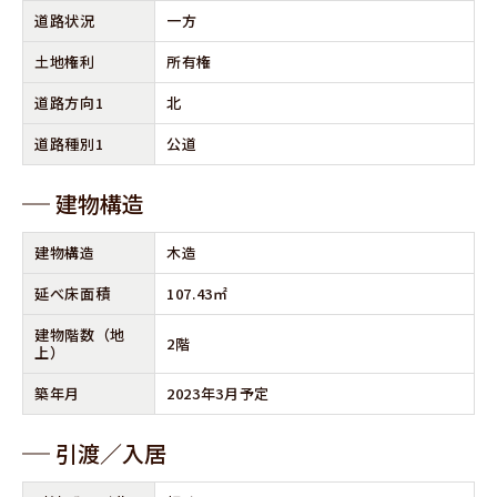
道路状況
一方
⼟地権利
所有権
道路⽅向1
北
道路種別1
公道
建物構造
建物構造
木造
延べ床⾯積
107.43㎡
建物階数
（地
2階
上）
築年⽉
2023年3月予定
引渡∕⼊居