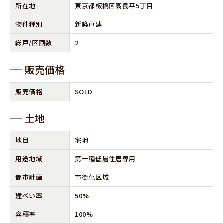
所在地
東京都板橋区高島平5丁目
物件種別
新築戸建
総⼾/区画数
2
販売価格
販売価格
SOLD
⼟地
地⽬
宅地
⽤途地域
第一種低層住居専用
都市計画
市街化区域
建ぺい率
50%
容積率
100%