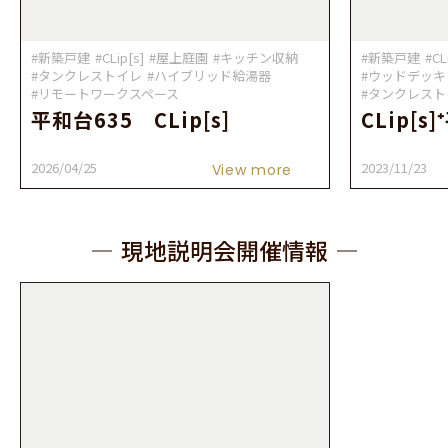
#新築戸建
#CLip[s]
#屋上庭園
#キッチン収納
#新築戸建
#CL
#タンクレストイレ
#ハイブリッド給湯器
#ウッドデッキ
#リモートワークスペース
#タンクレスト
平和台635 CLip[s]
CLip[s
2026/04/25
2023/11/23
View more
現地説明会開催情報