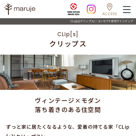
ACCESS
CLip[s](クリップス)｜コンセプト住宅ラインナップ
CLip[s]
クリップス
ヴィンテージ×モダン
落ち着きのある住空間
ずっと家に居たくなるような、愛着の持てる家「CLip