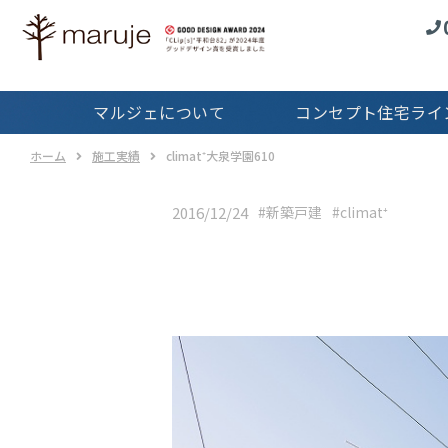
コンセプト住宅
ラインナップTOP
マルジェの
マルジェについて
コンセプト住宅ライ
Real
サービス
ホーム
施工実績
climat⁺大泉学園610
戸
2016/12/24
#新築戸建
#climat⁺