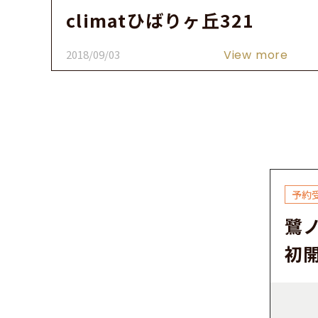
climatひばりヶ丘321
2018/09/03
View more
鷺ノ
初