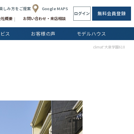
楽しみ方をご提案
Google MAPS
無料会員登録
ログイン
会社概要
お問い合わせ・来店相談
ービス
お客様の声
モデルハウス
CLip[s]
climat⁺大泉学園610
不動産仲介