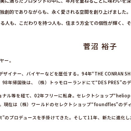
美に満ちたプロダクトの中に、年月を重ねるごとに味わいを深
独創的でありながらも、永く愛される空間を創り上げました。
める人も、こだわりを持つ人も、住まう方全ての個性が輝く、そ
菅沼 裕子
イヤー。
ザイナー、バイヤーなどを歴任する。94年“THE CONRAN S
8年帰国後は、（株）トゥモローランドにて“DES PRES”の
等を経て、02年フリーに転身。セレクトショップ“heliopole”
手掛ける。現在は（株）ワールドのセレクトショップ“foundfles”
at”のプロデュースを手掛けてきた。そして11年、新たに進化した