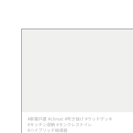
#新築戸建
#climat
#吹き抜け
#ウッドデッキ
#キッチン収納
#タンクレストイレ
#ハイブリッド給湯器