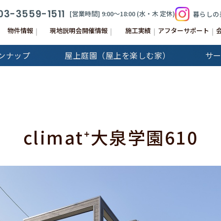
03-3559-1511
[営業時間] 9:00〜18:00 (⽔‧⽊ 定休)
暮らしの
物件情報
現地説明会開催情報
施工実績
アフターサポート
ンナップ
屋上庭園（屋上を楽しむ家）
サ
&Stories
Cap-Martin
建分譲住宅
注文住宅
climat⁺大泉学園610
GALLERY
注文住宅