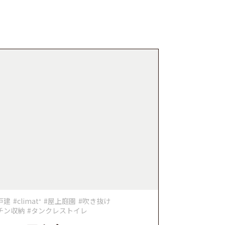
戸建
#climat⁺
#屋上庭園
#吹き抜け
チン収納
#タンクレストイレ