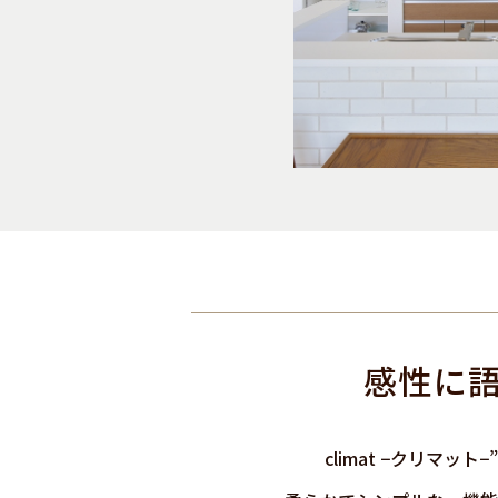
感性に
climat −クリ