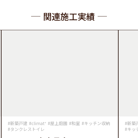
関連施工実績
#新築戸建
#climat⁺
#屋上庭園
#和室
#キッチン収納
#新築
#タンクレストイレ
#キッ