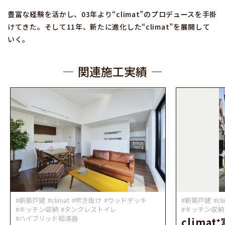
豊富な経験を活かし、03年より“climat”のプロデュースを手掛
けてきた。そして11年、新たに進化した“climat”を展開して
いく。
関連施工実績
#新築戸建
#climat
#吹き抜け
#ウッドデッキ
#新築戸建
#cl
#キッチン収納
#タンクレストイレ
#キッチン収納
#ハイブリッド給湯器
climat