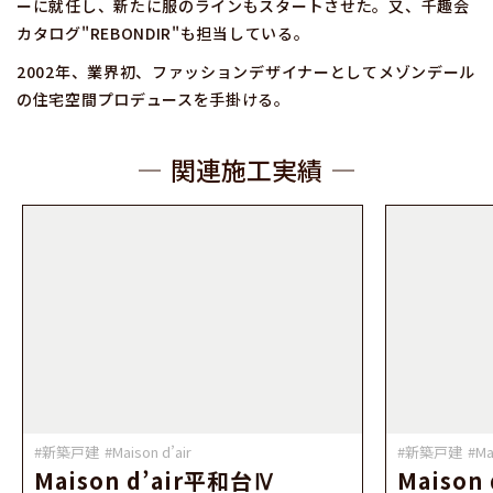
ーに就任し、新たに服のラインもスタートさせた。又、千趣会
カタログ"REBONDIR"も担当している。
2002年、業界初、ファッションデザイナーとしてメゾンデール
の住宅空間プロデュースを手掛ける。
関連施工実績
#新築戸建
#Maison d’air
#新築戸建
#Ma
Maison d’air平和台Ⅳ
Maison