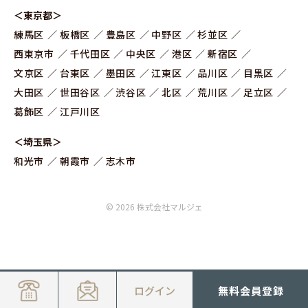
＜東京都＞
練⾺区
板橋区
豊島区
中野区
杉並区
⻄東京市
千代田区
中央区
港区
新宿区
文京区
台東区
墨田区
江東区
品川区
目黒区
大田区
世田谷区
渋谷区
北区
荒川区
足立区
葛飾区
江戸川区
＜埼玉県＞
和光市
朝霞市
志木市
© 2026 株式会社マルジェ
ログイン
無料会員登録