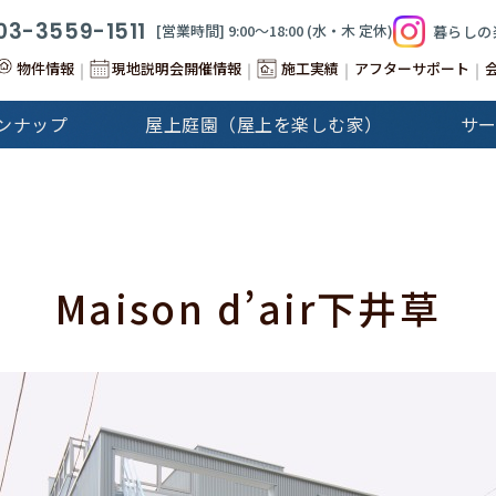
03-3559-1511
[営業時間] 9:00〜18:00 (⽔‧⽊ 定休)
暮らしの
物件情報
現地説明会開催情報
施工実績
アフターサポート
ンナップ
屋上庭園（屋上を楽しむ家）
サ
&Stories
Cap-Martin
建分譲住宅
注文住宅
Maison d’air下井草
GALLERY
注文住宅