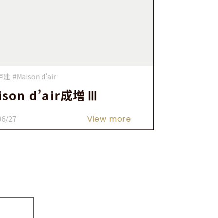
戸建
#Maison d’air
ison d’air成増Ⅲ
06/27
View more