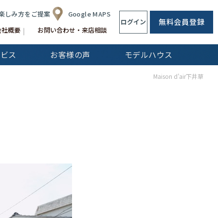
楽しみ方をご提案
Google MAPS
無料会員登録
ログイン
会社概要
お問い合わせ・来店相談
ービス
お客様の声
モデルハウス
CLip[s]
Maison d’air下井草
不動産仲介