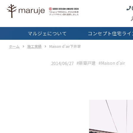
コンセプト住宅
ラインナップTOP
マルジェの
マルジェについて
コンセプト住宅ライ
Real
サービス
ホーム
施工実績
Maison d’air下井草
戸
2014/06/27
#新築戸建
#Maison d’air