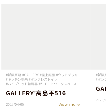
#新築戸建
#GALLERY
#屋上庭園
#ウッドデッキ
#新築
#キッチン収納
#タンクレストイレ
#タン
#ハイブリッド給湯器
#リモートワークスペース
GA
GALLERY⁺高島平516
2025/
2025/04/05
View more