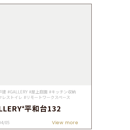
戸建
#GALLERY
#屋上庭園
#キッチン収納
クレストイレ
#リモートワークスペース
LLERY⁺平和台132
04/05
View more