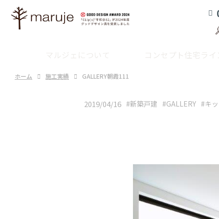
コンセプト住宅
ラインナップTOP
マルジェの
マルジェについて
コンセプト住宅ライ
Real
サービス
ホーム
施工実績
GALLERY朝霞111
戸
2019/04/16
#新築戸建
#GALLERY
#キ