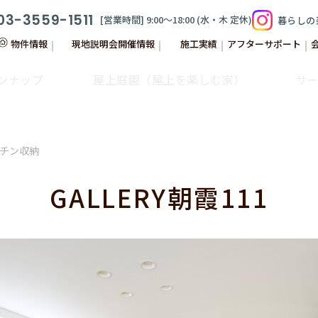
03-3559-1511
[営業時間] 9:00〜18:00 (⽔‧⽊ 定休)
暮らしの
物件情報
現地説明会開催情報
施工実績
アフターサポート
ンナップ
屋上庭園（屋上を楽しむ家）
サ
&Stories
Cap-Martin
建分譲住宅
注文住宅
ッチン収納
GALLERY朝霞111
GALLERY
注文住宅