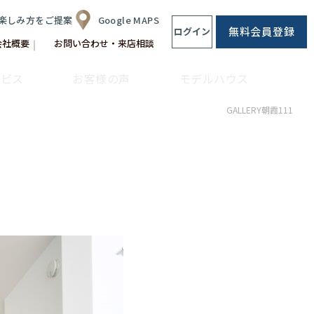
楽しみ方をご提案
Google MAPS
無料会員登録
ログイン
会社概要
お問い合わせ・来店相談
ービス
お客様の声
モデルハウス
CLip[s]
GALLERY朝霞111
不動産仲介