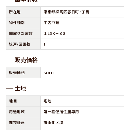
所在地
東京都練馬区春日町3丁目
物件種別
中古戸建
間取り部屋数
１LDK＋３S
総⼾/区画数
1
販売価格
販売価格
SOLD
⼟地
地⽬
宅地
⽤途地域
第一種低層住居専用
都市計画
市街化区域