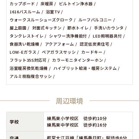
カップボード
床暖房
ビルトイン浄水器
1616バスルーム
浴室TV
ウォークスルーシューズクローク
ルーフバルコニー
屋上庭園
対面式キッチン
節水トイレ
手洗いカウンタ
タンクレストイレ
シャワー洗浄機能付
LED照明器具付
食器洗い乾燥機
アクアフォーム
認定低炭素住宅
LOW-Eガラス
ペアガラスサッシ
カードキー
フラット35S対応可
カラーモニタインターホン
浴室暖房換気乾燥機
ハイブリット給湯・暖房システム
アルミ樹脂複合サッシ
周辺環境
練馬東小学校区 徒歩約10分
学校
練馬東中学校区 徒歩約16分
都営大江戸線「練馬春日町」駅徒歩6分
交通