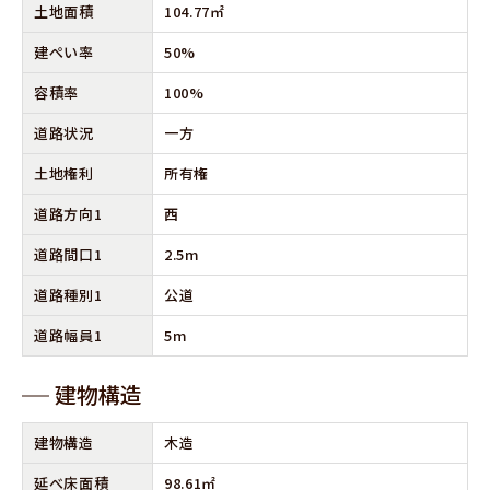
土地面積
104.77㎡
建ぺい率
50%
容積率
100%
道路状況
一方
⼟地権利
所有権
道路⽅向1
西
道路間⼝1
2.5m
道路種別1
公道
道路幅員1
5m
建物構造
建物構造
木造
延べ床⾯積
98.61㎡