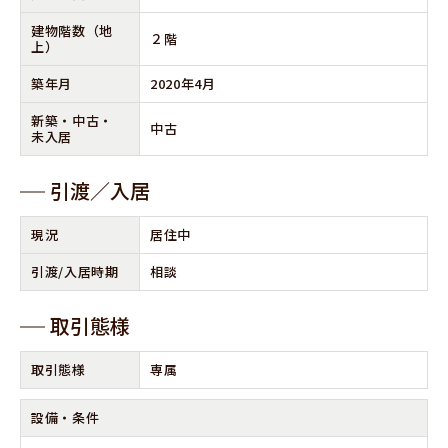
建物階数
（地
２階
上）
築年⽉
2020年4月
新築‧中古‧
中古
未⼊居
引渡∕⼊居
現況
居住中
引渡/⼊居時期
相談
取引態様
取引態様
専属
設備‧条件