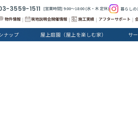
03-3559-1511
[営業時間] 9:00〜18:00 (⽔‧⽊ 定休)
暮らしの
物件情報
現地説明会開催情報
施工実績
アフターサポート
ンナップ
屋上庭園（屋上を楽しむ家）
サ
&Stories
Cap-Martin
建分譲住宅
注文住宅
GALLERY
注文住宅