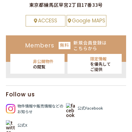
東京都練⾺区早宮2丁⽬17番33号
ACCESS
Google MAPS
新規会員登録
は
Members
無料
こちらから
限定情報
非公開物件
を
優先して
の閲覧
ご提供
Follow us
物件情報や販売情報
などの
公式Facebook
お知らせ
公式X