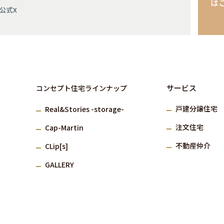
は
公式X
サービス
コンセプト住宅ラインナップ
⼾建分譲住宅
Real&Stories -storage-
注⽂住宅
Cap-Martin
不動産仲介
CLip[s]
GALLERY