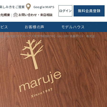
楽しみ方をご提案
Google MAPS
無料会員登録
ログイン
会社概要
お問い合わせ・来店相談
ービス
お客様の声
モデルハウス
CLip[s]
【6/8(土)～6/9(日)モデルハウス見学予約受付中】GALLERY⁺高島平516｜株式会社マルジェ
不動産仲介