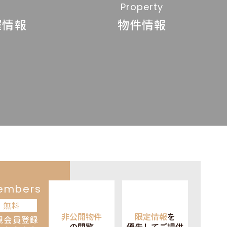
Property
催情報
物件情報
embers
無料
非公開物件
限定情報
を
規会員登録
の閲覧
優先して
ご提供