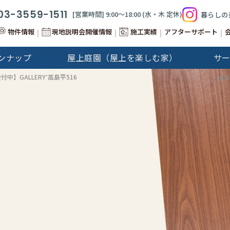
03-3559-1511
[営業時間] 9:00〜18:00 (⽔‧⽊ 定休)
暮らしの
物件情報
現地説明会開催情報
施工実績
アフターサポート
ンナップ
屋上庭園（屋上を楽しむ家）
サ
&Stories
Cap-Martin
付中】GALLERY⁺高島平516
建分譲住宅
注文住宅
GALLERY
注文住宅