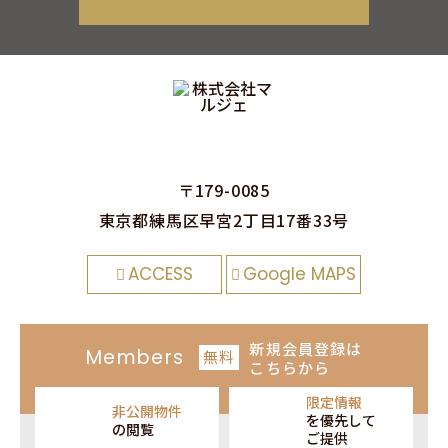
〒179-0085
東京都練⾺区早宮2丁⽬17番33号
ACCESS
Google MAPS
新規会員登録
は
Members
無料
こちらから
限定情報
非公開物件
を
優先して
の閲覧
ご提供