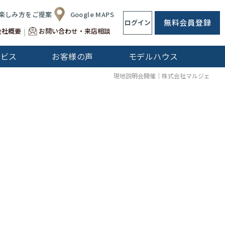
楽しみ方をご提案
Google MAPS
無料会員登録
ログイン
会社概要
お問い合わせ・来店相談
ービス
お客様の声
モデルハウス
CLip[s]
現地説明会開催｜株式会社マルジェ
不動産仲介