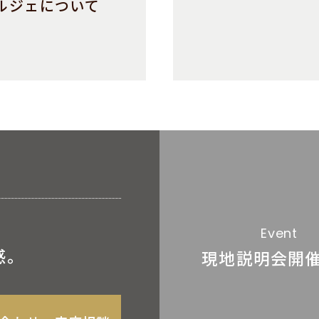
ルジェについて
Event
感。
現地説明会
開