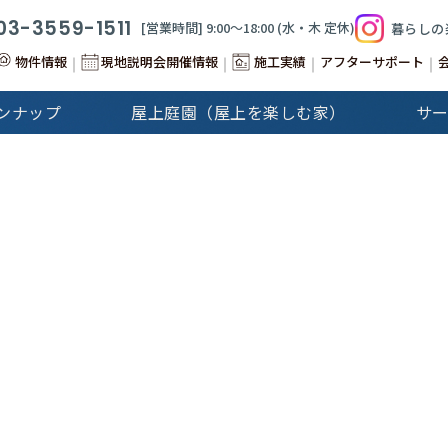
03-3559-1511
[営業時間] 9:00〜18:00 (⽔‧⽊ 定休)
暮らしの
物件情報
現地説明会開催情報
施工実績
アフターサポート
ンナップ
屋上庭園（屋上を楽しむ家）
サ
&Stories
Cap-Martin
建分譲住宅
注文住宅
GALLERY
注文住宅