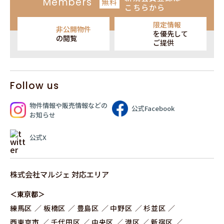
Members
無料
こちらから
限定情報
非公開物件
を
優先して
の閲覧
ご提供
Follow us
物件情報や販売情報
などの
公式Facebook
お知らせ
公式X
株式会社マルジェ 対応エリア
＜東京都＞
練⾺区
板橋区
豊島区
中野区
杉並区
⻄東京市
千代田区
中央区
港区
新宿区