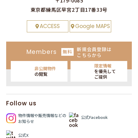
〒179-0085
東京都練⾺区早宮2丁⽬17番33号
ACCESS
Google MAPS
新規会員登録
は
Members
無料
こちらから
限定情報
非公開物件
を
優先して
の閲覧
ご提供
Follow us
物件情報や販売情報
などの
公式Facebook
お知らせ
公式X