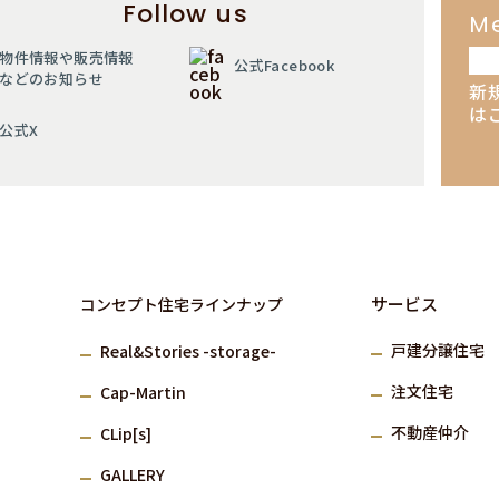
Follow us
M
物件情報や販売情報
公式Facebook
などのお知らせ
新
は
公式X
サービス
コンセプト住宅ラインナップ
⼾建分譲住宅
Real&Stories -storage-
注⽂住宅
Cap-Martin
不動産仲介
CLip[s]
GALLERY