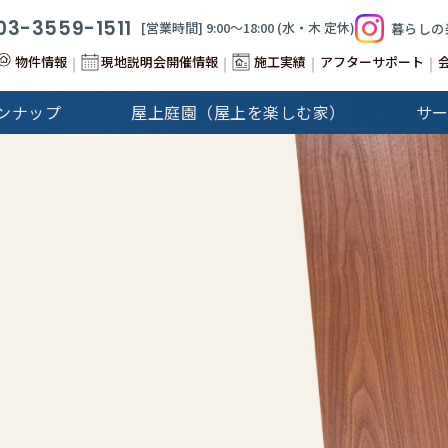
03-3559-1511
[営業時間] 9:00〜18:00 (⽔‧⽊ 定休)
暮らしの
物件情報
現地説明会開催情報
施工実績
アフターサポート
ンナップ
屋上庭園（屋上を楽しむ家）
サ
&Stories
Cap-Martin
建分譲住宅
注文住宅
GALLERY
注文住宅