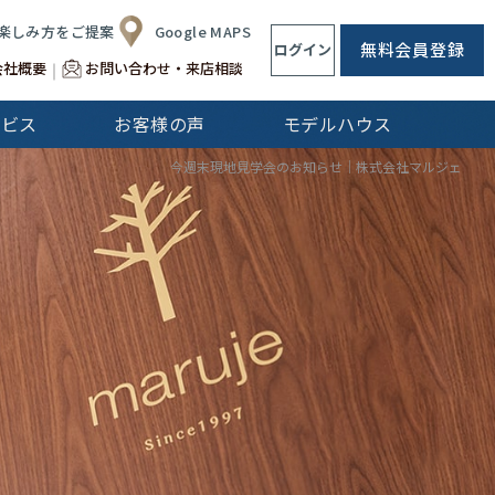
楽しみ方をご提案
Google MAPS
無料会員登録
ログイン
会社概要
お問い合わせ・来店相談
ービス
お客様の声
モデルハウス
CLip[s]
今週末現地見学会のお知らせ｜株式会社マルジェ
不動産仲介