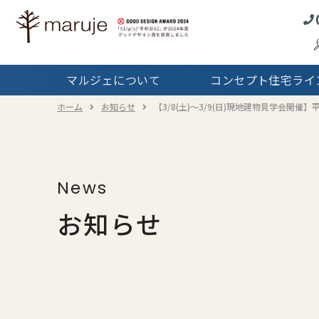
コンセプト住宅
ラインナップTOP
マルジェの
マルジェについて
コンセプト住宅ライ
Real
サービス
ホーム
お知らせ
【3/8(土)～3/9(日)現地建物見学会開催】平和
戸
News
お知らせ