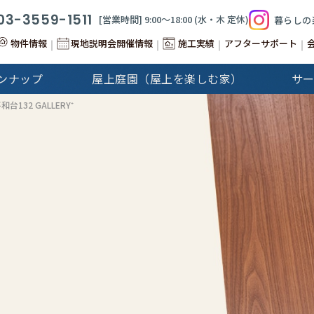
03-3559-1511
[営業時間] 9:00〜18:00 (⽔‧⽊ 定休)
暮らしの
物件情報
現地説明会開催情報
施工実績
アフターサポート
ンナップ
屋上庭園（屋上を楽しむ家）
サ
&Stories
Cap-Martin
台132 GALLERY⁺
建分譲住宅
注文住宅
GALLERY
注文住宅