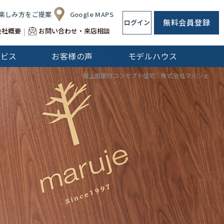
楽しみ方をご提案
Google MAPS
無料会員登録
ログイン
会社概要
お問い合わせ・来店相談
ービス
お客様の声
モデルハウス
CLip[s]
屋上庭園付コンセプト住宅｜株式会社マルジェ
不動産仲介