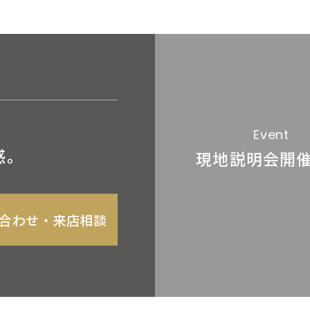
Event
感。
現地説明会
開
合わせ‧来店相談